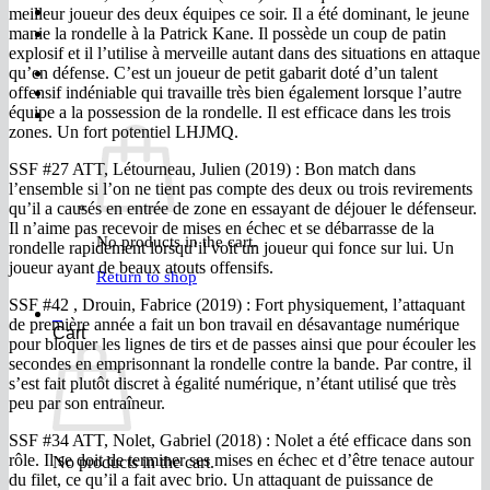
FAQ
meilleur joueur des deux équipes ce soir. Il a été dominant, le jeune
Join
manie la rondelle à la Patrick Kane. Il possède un coup de
patin
explosif et il l’utilise à merveille autant dans des situations en attaque
qu’en défense. C’est un joueur de petit gabarit doté d’un talent
offensif indéniable qui travaille très bien également lorsque l’autre
$
0.00
0
équipe a la possession de la rondelle. Il est efficace dans les trois
zones. Un fort potentiel LHJMQ.
SSF #27 ATT, Létourneau, Julien (2019) : Bon match dans
l’ensemble si l’on ne tient pas compte des deux ou trois revirements
qu’il a causés en entrée de zone en essayant de déjouer le défenseur.
Il n’aime pas recevoir de mises en échec et se débarrasse de la
No products in the cart.
rondelle rapidement lorsqu’il voit un joueur qui fonce sur lui. Un
joueur ayant de beaux atouts offensifs.
Return to shop
SSF #42 , Drouin, Fabrice (2019) : Fort physiquement, l’attaquant
0
de première année a fait un bon travail en désavantage numérique
Cart
pour bloquer les lignes de tirs et de passes ainsi que pour écouler les
secondes en emprisonnant la rondelle contre la bande. Par contre, il
s’est fait plutôt discret à égalité numérique, n’étant utilisé que très
peu par son entraîneur.
SSF #34 ATT, Nolet, Gabriel (2018) : Nolet a été efficace dans son
rôle. Il se doit de terminer ses mises en échec et d’être tenace autour
No products in the cart.
du filet, ce qu’il a fait avec brio. Un attaquant de puissance de