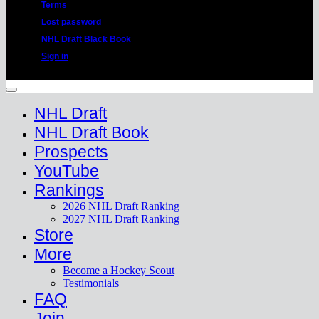
Terms
Lost password
NHL Draft Black Book
Sign in
Copyright 2026 ©
HockeyProspect.com
Manage Cookie Consent
NHL Draft
NHL Draft Book
Prospects
YouTube
Rankings
2026 NHL Draft Ranking
2027 NHL Draft Ranking
Store
More
Become a Hockey Scout
Testimonials
FAQ
Join