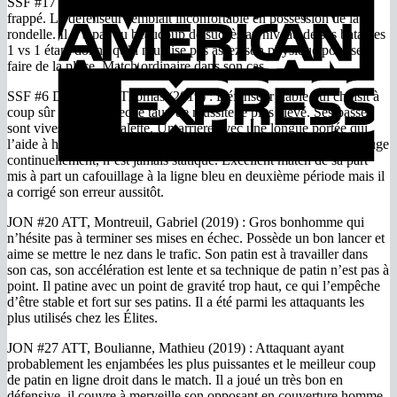
SSF #17 D, Pelletier, Thomas (2019) : Il possède un bon lancer
E
frappé. Le défenseur semblait inconfortable en possession de la
rondelle. Il n’a pas eu beaucoup de succès au niveau de ses batailles
1 vs 1 étant donné qu’il n’utilise pas assez son physique pour se
faire de la place. Match ordinaire dans son cas.
SSF #6 D, Ferland, Thomas (2019) : Défenseur fiable qui choisit à
coup sûr l’option avec le taux de réussite le plus élevé. Ses passes
sont vives et sur la palette. Un arrière avec une longue portée qui
l’aide à harponner les attaquants adverses facilement. Thomas bouge
continuellement, n’est jamais statique. Excellent match de sa part
mis à part un cafouillage à la ligne bleu en deuxième période mais il
a corrigé son erreur aussitôt.
JON #20 ATT, Montreuil, Gabriel (2019) : Gros bonhomme qui
n’hésite pas à terminer ses mises en échec. Possède un bon lancer et
aime se mettre le nez dans le trafic. Son patin est à travailler dans
son cas, son accélération est lente et sa technique de patin n’est pas à
point. Il patine avec un point de gravité trop haut, ce qui l’empêche
d’être stable et fort sur ses patins. Il a été parmi les attaquants les
plus utilisés chez les Élites.
JON #27 ATT, Boulianne, Mathieu (2019) : Attaquant ayant
probablement les enjambées les plus puissantes et le meilleur coup
de patin en ligne droit dans le match. Il a joué un très bon en
défensive, il couvre à merveille son opposant en couverture homme