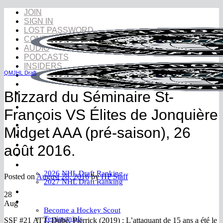
Skip
JOIN
to
SIGN IN
content
LOST PASSWORD
CONTACT
AUDIO
PODCASTS
INSIDERS
QMJHL Draft
Blizzard du Séminaire St-
François VS Élites de Jonquière
NHL Draft
Midget AAA (pré-saison), 26
NHL Draft Book
Prospects
août 2016.
YouTube
Rankings
2026 NHL Draft Ranking
Posted on
August 28, 2016
by
HP Staff
2027 NHL Draft Ranking
Store
28
More
Aug
Become a Hockey Scout
Testimonials
SSF #21 ATT, Dubé, Pierrick (2019) : L’attaquant de 15 ans a été le