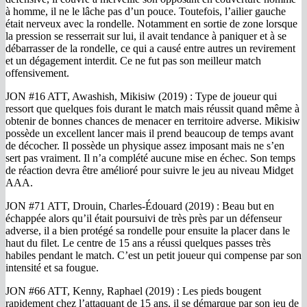
à homme, il ne le lâche pas d’un pouce. Toutefois, l’ailier gauche
était nerveux avec la rondelle. Notamment en sortie de zone lorsque
la pression se resserrait sur lui, il avait tendance à paniquer et à se
débarrasser de la rondelle, ce qui a causé entre autres un revirement
et un dégagement interdit. Ce ne fut pas son meilleur match
offensivement.
JON #16 ATT, Awashish, Mikisiw (2019) : Type de joueur qui
ressort que quelques fois durant le match mais réussit quand même à
obtenir de bonnes chances de menacer en territoire adverse. Mikisiw
possède un excellent lancer mais il prend beaucoup de temps avant
de décocher. Il possède un physique assez imposant mais ne s’en
sert pas vraiment. Il n’a complété aucune mise en échec. Son temps
de réaction devra être amélioré pour suivre le jeu au niveau Midget
AAA.
JON #71 ATT, Drouin, Charles-Édouard (2019) : Beau but en
échappée alors qu’il était poursuivi de très près par un défenseur
adverse, il a bien protégé sa rondelle pour ensuite la placer dans le
haut du filet. Le centre de 15 ans a réussi quelques passes très
habiles pendant le match. C’est un petit joueur qui compense par son
intensité et sa fougue.
JON #66 ATT, Kenny, Raphael (2019) : Les pieds bougent
rapidement chez l’attaquant de 15 ans, il se démarque par son jeu de