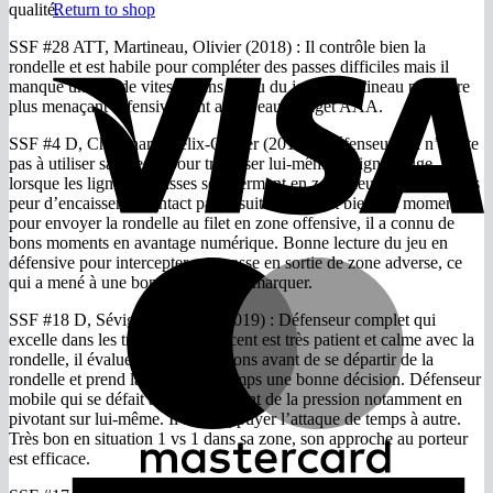
qualité.
Return to shop
V
SSF #28 ATT, Martineau, Olivier (2018) : Il contrôle bien la
rondelle et est habile pour compléter des passes difficiles mais il
manque un peu de vitesse dans le jeu du jeune Martineau pour être
plus menaçant offensivement au niveau Midget AAA.
SSF #4 D, Chouinard, Félix-Olivier (2019) : Défenseur qui n’hésite
pas à utiliser sa vitesse pour traverser lui-même la ligne rouge
lorsque les lignes de passes se referment en zone neutre, et il n’a pas
peur d’encaisser le contact par la suite. Il choisit bien ses moments
pour envoyer la rondelle au filet en zone offensive, il a connu de
bons moments en avantage numérique. Bonne lecture du jeu en
défensive pour intercepter une passe en sortie de zone adverse, ce
M
qui a mené à une bonne chance de marquer.
SSF #18 D, Sévigny, Vincent (2019) : Défenseur complet qui
excelle dans les trois zones. Vincent est très patient et calme avec la
rondelle, il évalue toutes ses options avant de se départir de la
rondelle et prend la plupart du temps une bonne décision. Défenseur
mobile qui se défait assez facilement de la pression notamment en
pivotant sur lui-même. Il aime appuyer l’attaque de temps à autre.
Très bon en situation 1 vs 1 dans sa zone, son approche au porteur
est efficace.
A