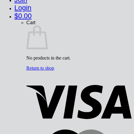
Login
$
0.00
Cart
No products in the cart.
Return to shop
V
M