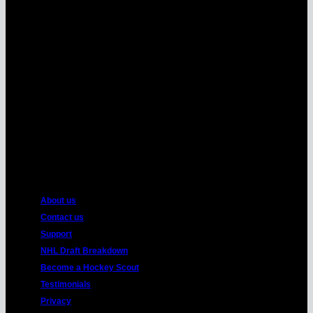
MasterCard
American
Express
About us
Contact us
Support
NHL Draft Breakdown
Become a Hockey Scout
Testimonials
Privacy