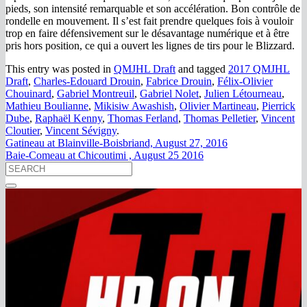
pieds, son intensité remarquable et son accélération. Bon contrôle de
rondelle en mouvement. Il s’est fait prendre quelques fois à vouloir
trop en faire défensivement sur le désavantage numérique et à être
pris hors position, ce qui a ouvert les lignes de tirs pour le Blizzard.
This entry was posted in
QMJHL Draft
and tagged
2017 QMJHL
Draft
,
Charles-Edouard Drouin
,
Fabrice Drouin
,
Félix-Olivier
Chouinard
,
Gabriel Montreuil
,
Gabriel Nolet
,
Julien Létourneau
,
Mathieu Boulianne
,
Mikisiw Awashish
,
Olivier Martineau
,
Pierrick
Dube
,
Raphaël Kenny
,
Thomas Ferland
,
Thomas Pelletier
,
Vincent
Cloutier
,
Vincent Sévigny
.
Gatineau at Blainville-Boisbriand, August 27, 2016
Baie-Comeau at Chicoutimi , August 25 2016